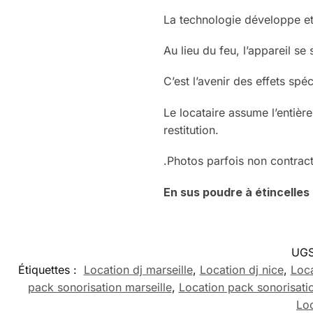
La technologie développe et 
Au lieu du feu, l’appareil s
C’est l’avenir des effets spéc
Le locataire assume l’entièr
restitution.
.Photos parfois non contract
En sus poudre à étincelles 
UGS
Étiquettes :
Location dj marseille
,
Location dj nice
,
Loca
pack sonorisation marseille
,
Location pack sonorisati
Loc