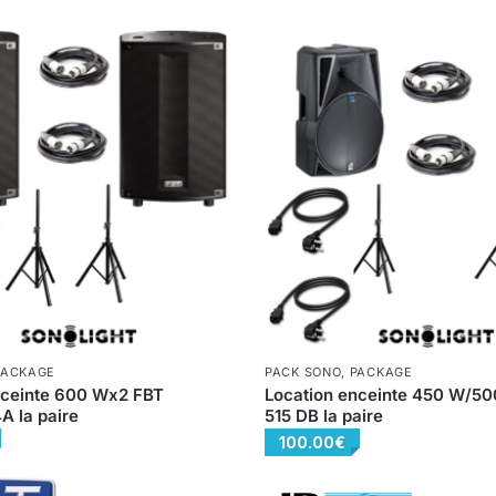
PACKAGE
PACK SONO
,
PACKAGE
nceinte 600 Wx2 FBT
Location enceinte 450 W/5
A la paire
515 DB la paire
100.00
€