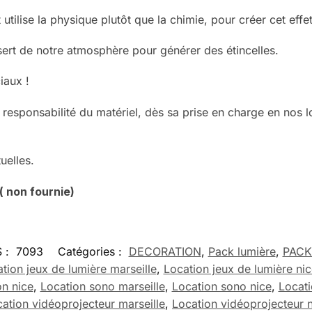
utilise la physique plutôt que la chimie, pour créer cet eff
e sert de notre atmosphère pour générer des étincelles.
iaux !
e responsabilité du matériel, dès sa prise en charge en nos l
uelles.
( non fournie)
 :
7093
Catégories :
DECORATION
,
Pack lumière
,
PACK
tion jeux de lumière marseille
,
Location jeux de lumière nic
on nice
,
Location sono marseille
,
Location sono nice
,
Locati
ation vidéoprojecteur marseille
,
Location vidéoprojecteur 