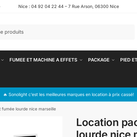
e
Nice : 04 92 04 22 44 – 7 Rue Arson, 06300 Nice
FUMEE ET MACHINE A EFFETS
PACKAGE
PIED E
🔥 Sonolight c’est les meilleures marques en location à prix cassé!
t fumée lourde nice marseille
Location pac
lourde nice 