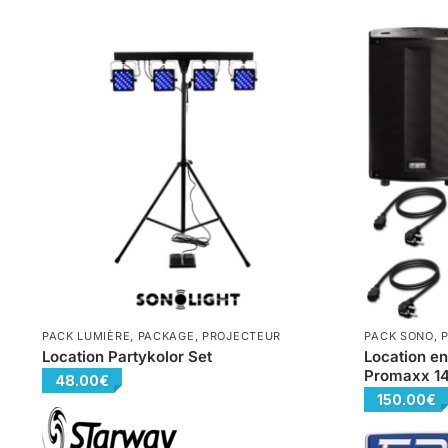
PACK LUMIÈRE
,
PACKAGE
,
PROJECTEUR
PACK SONO
,
Location Partykolor Set
Location e
Promaxx 14
48.00
€
150.00
€