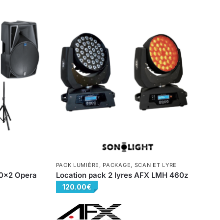
PACK LUMIÈRE
,
PACKAGE
,
SCAN ET LYRE
00×2 Opera
Location pack 2 lyres AFX LMH 460z
120.00
€