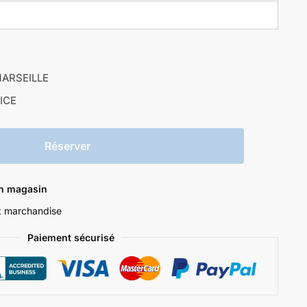
MARSEILLE
ICE
Réserver
en magasin
it marchandise
Paiement sécurisé