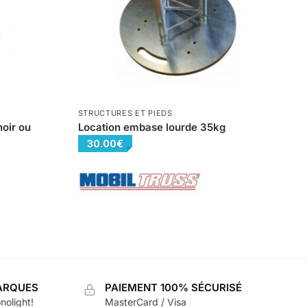
STRUCTURES ET PIEDS
noir ou
Location embase lourde 35kg
30.00
€
ARQUES
PAIEMENT 100% SÉCURISÉ
nolight!
MasterCard / Visa