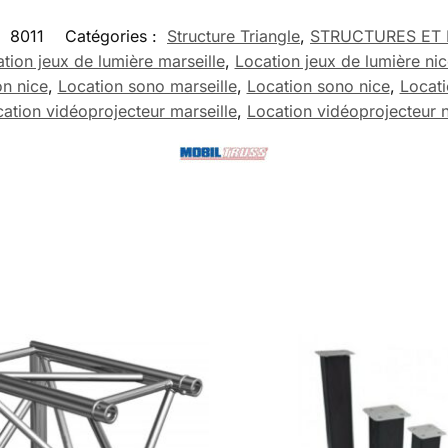
:
8011
Catégories :
Structure Triangle
,
STRUCTURES ET 
tion jeux de lumière marseille
,
Location jeux de lumière nic
on nice
,
Location sono marseille
,
Location sono nice
,
Locati
ation vidéoprojecteur marseille
,
Location vidéoprojecteur 