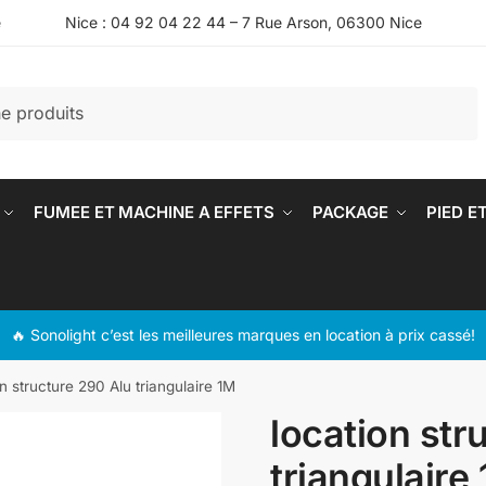
e
Nice : 04 92 04 22 44 – 7 Rue Arson, 06300 Nice
FUMEE ET MACHINE A EFFETS
PACKAGE
PIED E
🔥 Sonolight c’est les meilleures marques en location à prix cassé!
on structure 290 Alu triangulaire 1M
location str
triangulaire