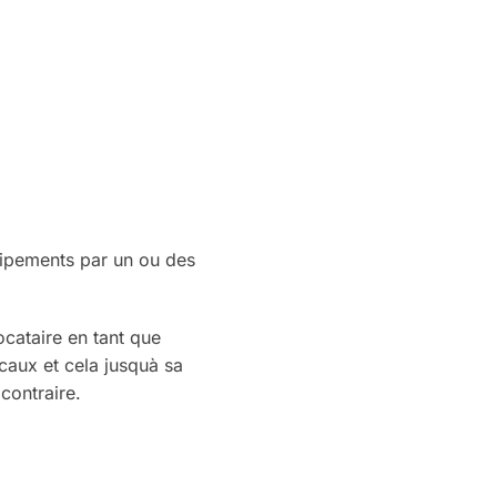
uipements par un ou des
ocataire en tant que
caux et cela jusquà sa
contraire.