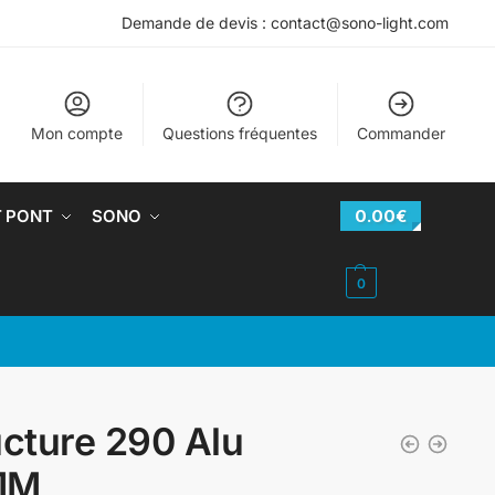
Demande de devis : contact@sono-light.com
Mon compte
Questions fréquentes
Commander
T PONT
SONO
0.00
€
0
ucture 290 Alu
 1M