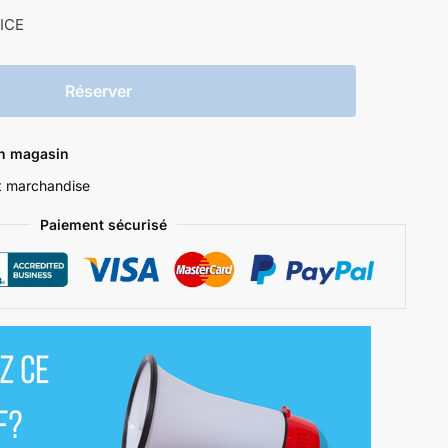
ICE
Réserver
en magasin
it marchandise
Paiement sécurisé