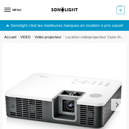
MENU
0
🔥 Sonolight c’est les meilleures marques en location à prix cassé!
Accueil
VIDEO
Vidéo projecteur
Location vidéoprojecteur Casio XIH 2600
/
/
/