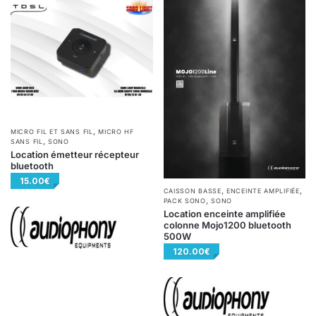
,
MICRO FIL ET SANS FIL
MICRO HF
,
SANS FIL
SONO
Location émetteur récepteur
bluetooth
15.00
€
,
,
CAISSON BASSE
ENCEINTE AMPLIFIÉE
,
PACK SONO
SONO
Location enceinte amplifiée
colonne Mojo1200 bluetooth
500W
120.00
€