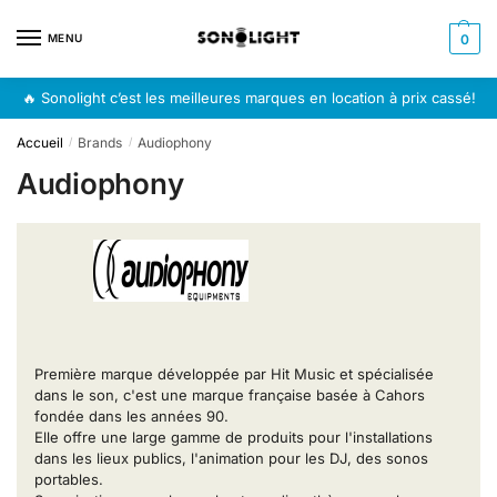
Skip
Skip
to
to
MENU
0
navigation
content
🔥 Sonolight c’est les meilleures marques en location à prix cassé!
Accueil
Brands
Audiophony
/
/
Audiophony
Première marque développée par Hit Music et spécialisée
dans le son, c'est une marque française basée à Cahors
fondée dans les années 90.
Elle offre une large gamme de produits pour l'installations
dans les lieux publics, l'animation pour les DJ, des sonos
portables.