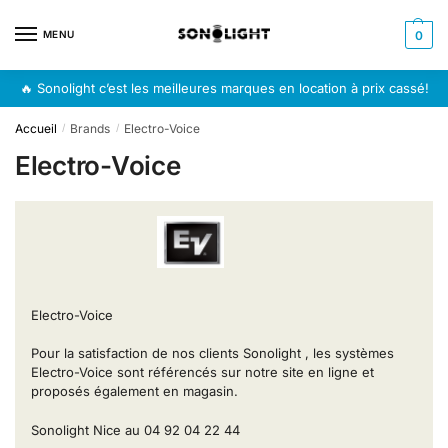
Skip
Skip
to
to
MENU
0
navigation
content
🔥 Sonolight c’est les meilleures marques en location à prix cassé!
Accueil
Brands
Electro-Voice
/
/
Electro-Voice
Electro-Voice
Pour la satisfaction de nos clients Sonolight , les systèmes
Electro-Voice sont référencés sur notre site en ligne et
proposés également en magasin.
Sonolight Nice au 04 92 04 22 44