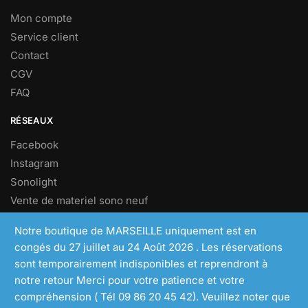
Mon compte
Service client
Contact
CGV
FAQ
RÉSEAUX
Facebook
Instagram
Sonolight
Vente de materiel sono neuf
Vente de materiel sono d’occasion
Notre boutique de MARSEILLE uniquement est en
congés du 27 juillet au 24 Août 2026 . Les réservations
NEWSLETTER
sont temporairement indisponibles et reprendront à
Inscrivez vous à notre newsletters pour profiter d’offres
notre retour Merci pour votre patience et votre
exclusives.
compréhension ( Tél 09 86 20 45 42). Veuillez noter que