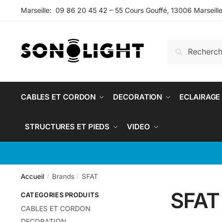
Skip
Skip
Marseille: 09 86 20 45 42 – 55 Cours Gouffé, 13006 Marseill
to
to
navigation
content
Recherche
Recherche
pour :
CABLES ET CORDON
DECORATION
ECLAIRAGE
STRUCTURES ET PIEDS
VIDEO
Accueil
Brands
SFAT
/
/
SFAT
CATEGORIES PRODUITS
CABLES ET CORDON
DECORATION