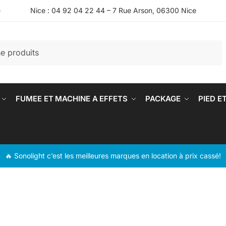
e
Nice : 04 92 04 22 44 – 7 Rue Arson, 06300 Nice
FUMEE ET MACHINE A EFFETS
PACKAGE
PIED E
🔥 Sonolight c’est les meilleures marques en location à prix cassé!