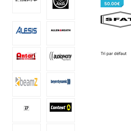
50.00
€