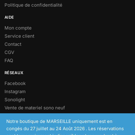
Politique de confidentialité
AIDE
Mon compte
Service client
Contact
CGV
FAQ
RÉSEAUX
Facebook
Instagram
Sonolight
Vente de materiel sono neuf
Vente de materiel sono d’occasion
Notre boutique de MARSEILLE uniquement est en
congés du 27 juillet au 24 Août 2026 . Les réservations
NEWSLETTER