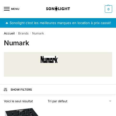
Skip
Skip
to
to
MENU
0
navigation
content
🔥 Sonolight c’est les meilleures marques en location à prix cassé!
Accueil
Brands
Numark
/
/
Numark
SHOW FILTERS
Voici le seul résultat