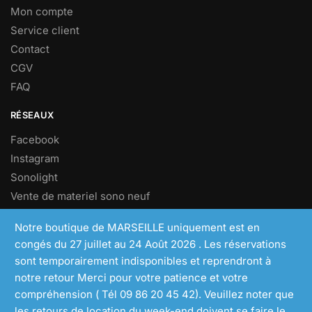
Mon compte
Service client
Contact
CGV
FAQ
RÉSEAUX
Facebook
Instagram
Sonolight
Vente de materiel sono neuf
Vente de materiel sono d’occasion
Notre boutique de MARSEILLE uniquement est en
congés du 27 juillet au 24 Août 2026 . Les réservations
NEWSLETTER
sont temporairement indisponibles et reprendront à
Inscrivez vous à notre newsletters pour profiter d’offres
notre retour Merci pour votre patience et votre
exclusives.
compréhension ( Tél 09 86 20 45 42). Veuillez noter que
les retours de location du week-end doivent se faire le