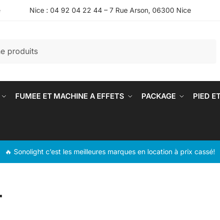
e
Nice : 04 92 04 22 44 – 7 Rue Arson, 06300 Nice
FUMEE ET MACHINE A EFFETS
PACKAGE
PIED E
🔥 Sonolight c’est les meilleures marques en location à prix cassé!
r