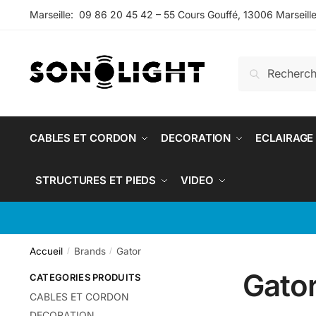
Skip
Skip
Marseille: 09 86 20 45 42 – 55 Cours Gouffé, 13006 Marseill
to
to
navigation
content
Recherche
Recherche
pour :
CABLES ET CORDON
DECORATION
ECLAIRAGE
STRUCTURES ET PIEDS
VIDEO
Accueil
Brands
Gator
/
/
Gato
CATEGORIES PRODUITS
CABLES ET CORDON
DECORATION