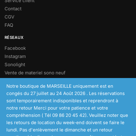
Service client
Contact
CGV
FAQ
RÉSEAUX
Facebook
Instagram
Sonolight
Vente de materiel sono neuf
Vente de materiel sono d’occasion
Notre boutique de MARSEILLE uniquement est en
congés du 27 juillet au 24 Août 2026 . Les réservations
NEWSLETTER
sont temporairement indisponibles et reprendront à
Inscrivez vous à notre newsletters pour profiter d’offres
notre retour Merci pour votre patience et votre
exclusives.
compréhension ( Tél 09 86 20 45 42). Veuillez noter que
les retours de location du week-end doivent se faire le
[mc4wp_form id= »145″]
lundi. Pas d'enlèvement le dimanche et un retour