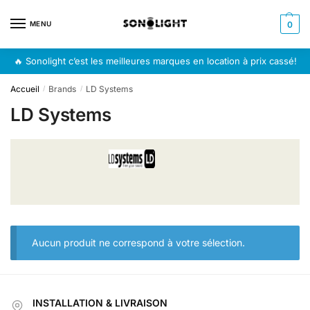
Skip
Skip
to
to
MENU
0
navigation
content
🔥 Sonolight c’est les meilleures marques en location à prix cassé!
Accueil
Brands
LD Systems
/
/
LD Systems
Aucun produit ne correspond à votre sélection.
INSTALLATION & LIVRAISON