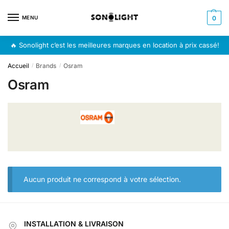
Skip
Skip
to
to
MENU
0
navigation
content
🔥 Sonolight c’est les meilleures marques en location à prix cassé!
Accueil
Brands
Osram
/
/
Osram
Aucun produit ne correspond à votre sélection.
INSTALLATION & LIVRAISON