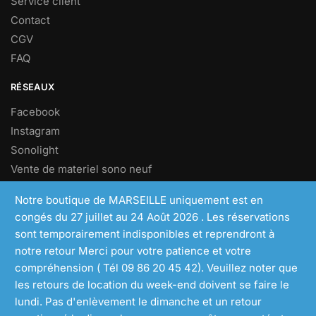
Service client
Contact
CGV
FAQ
RÉSEAUX
Facebook
Instagram
Sonolight
Vente de materiel sono neuf
Vente de materiel sono d’occasion
Notre boutique de MARSEILLE uniquement est en
congés du 27 juillet au 24 Août 2026 . Les réservations
NEWSLETTER
sont temporairement indisponibles et reprendront à
Inscrivez vous à notre newsletters pour profiter d’offres
notre retour Merci pour votre patience et votre
exclusives.
compréhension ( Tél 09 86 20 45 42). Veuillez noter que
les retours de location du week-end doivent se faire le
[mc4wp_form id= »145″]
lundi. Pas d'enlèvement le dimanche et un retour