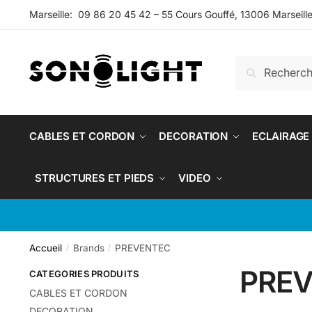
Skip
Skip
Marseille: 09 86 20 45 42 – 55 Cours Gouffé, 13006 Marseill
to
to
navigation
content
Recherche
Recherche
pour :
CABLES ET CORDON
DECORATION
ECLAIRAGE
STRUCTURES ET PIEDS
VIDEO
Accueil
Brands
PREVENTEC
/
/
PRE
CATEGORIES PRODUITS
CABLES ET CORDON
DECORATION