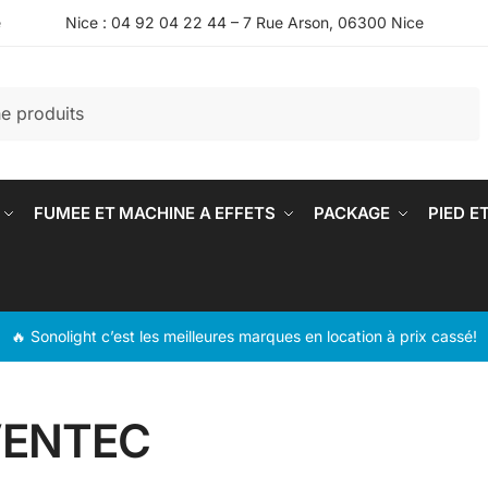
e
Nice : 04 92 04 22 44 – 7 Rue Arson, 06300 Nice
FUMEE ET MACHINE A EFFETS
PACKAGE
PIED E
🔥 Sonolight c’est les meilleures marques en location à prix cassé!
VENTEC